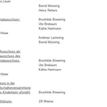
a Leuer
Bernd Münning
Heinz Rehers
nalausschuss:
Brunhilde Böwering
Ute Brebaum
Käthe Hartmann
a Hüwe
Andreas Lastering
Bernd Münning
Ausschuss als
ausschuss des
nalausschuss:
Brunhilde Böwering
Ute Brebaum
Käthe Hartmann
a Hüwe
tung in der
lschafterversammlung
as Kinderheim gGmbH:
Brunhilde Böwering
ftführung:
ZR Rheine