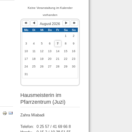
Keine Veranstaltung im Kalender
vorhanden
August 2026
Mo
Di
Mi
Do
Fr
Sa
So
1
2
3
4
5
6
7
8
9
10
11
12
13
14
15
16
17
18
19
20
21
22
23
24
25
26
27
28
29
30
31
Hausmeisterin im
Pfarrzentrum (Juzi)
Zahra Miabadi
Telefon:
0 25 57 / 41 69 66 8