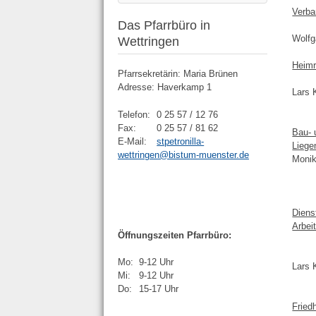
Verba
Das Pfarrbüro in
Wolfg
Wettringen
Heimr
Pfarrsekretärin: Maria Brünen
Adresse: Haverkamp 1
Lars 
Telefon:
0 25 57 / 12 76
Fax:
0 25 57 / 81 62
Bau- 
E-Mail:
stpetronilla-
Liege
wettringen@bistum-muenster.de
Monik
Diens
Arbei
Öffnungszeiten Pfarrbüro:
Mo:
9-12 Uhr
Lars 
Mi:
9-12 Uhr
Do:
15-17 Uhr
Fried