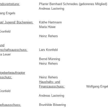
ndsvertretung:
Pfarrer Bernhard Schmedes (geborenes Mitglied)
Andreas Lastering
ang Engels
at/ Jugend/ Büchereien:
Käthe Hartmann
Maria Hüwe
Kronfeld
Heinz Rehers
und
nschaftsausschuss:
Lars Kronfeld
a Leuer
Bernd Münning
Heinz Rehers
tgeberbeauftragter
tsschutz:
Heinz Rehers
Haushalts- und
Finanzausschuss:
Wolfgang Enge
Kronfeld
Andreas Lastering
hofsausschuss:
Brunhilde Böwering