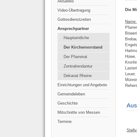
Aktuelles
Die M
Video-Übertragung
Gottesdienstzeiten
Name:
Pfarre
Ansprechpartner
Böweri
Hauptamtliche
Breba
Engels
Der Kirchenvorstand
Hartm
Hüwe,
Der Pfarreirat
Kronfe
Zentralrendantur
Laster
Leuer,
Dekanat Rheine
Münni
Einrichtungen und Angebote
Rehers
Gemeindeleben
Geschichte
Aus
Mitschnitte von Messen
Termine
Stell