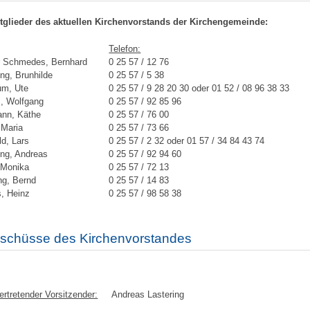
itglieder des aktuellen Kirchenvorstands der Kirchengemeinde:
Telefon:
r Schmedes, Bernhard
0 25 57 / 12 76
ng, Brunhilde
0 25 57 / 5 38
um, Ute
0 25 57 / 9 28 20 30 oder 01 52 / 08 96 38 33
, Wolfgang
0 25 57 / 92 85 96
ann, Käthe
0 25 57 / 76 00
 Maria
0 25 57 / 73 66
ld, Lars
0 25 57 / 2 32 oder 01 57 / 34 84 43 74
ing, Andreas
0 25 57 / 92 94 60
 Monika
0 25 57 / 72 13
ng, Bernd
0 25 57 / 14 83
, Heinz
0 25 57 / 98 58 38
schüsse des Kirchenvorstandes
vertretender Vorsitzender:
Andreas Lastering