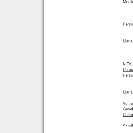
Monik
Perso
Mari
KITA-
Unter
Perso
Mari
Vertre
Gesel
Carit
Schri